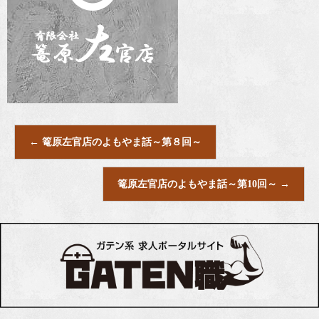
←
篭原左官店のよもやま話～第８回～
篭原左官店のよもやま話～第10回～
→