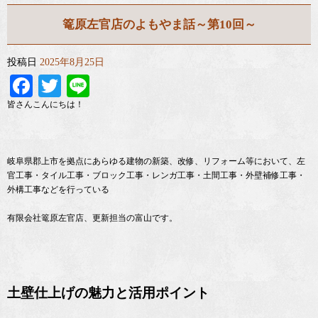
篭原左官店のよもやま話～第10回～
投稿日
2025年8月25日
Facebook
Twitter
Line
皆さんこんにちは！
岐阜県郡上市を拠点にあらゆる建物の新築、改修、リフォーム等において、左
官工事・タイル工事・ブロック工事・レンガ工事・土間工事・外壁補修工事・
外構工事などを行っている
有限会社篭原左官店、更新担当の富山です。
土壁仕上げの魅力と活用ポイント