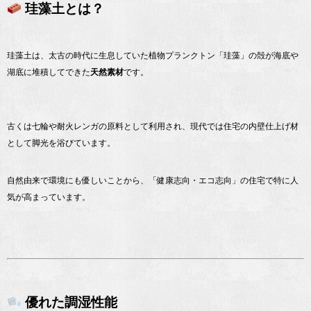
珪藻土とは？
珪藻土は、太古の時代に生息していた植物プランクトン「珪藻」の殻が海底や
湖底に堆積してできた
天然素材
です。
古くは七輪や耐火レンガの原料として利用され、現代では住宅の内壁仕上げ材
として脚光を浴びています。
自然由来で環境にも優しいことから、「健康志向・エコ志向」の住宅で特に人
気が高まっています。
優れた調湿性能