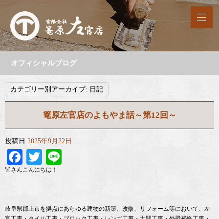
オフィシャルブログ
カテゴリー別アーカイブ:
日記
篭原左官店のよもやま話～第12回～
投稿日
2025年9月22日
Facebook
Twitter
Line
皆さんこんにちは！
岐阜県郡上市を拠点にあらゆる建物の新築、改修、リフォーム等において、左
官工事・タイル工事・ブロック工事・レンガ工事・土間工事・外壁補修工事・