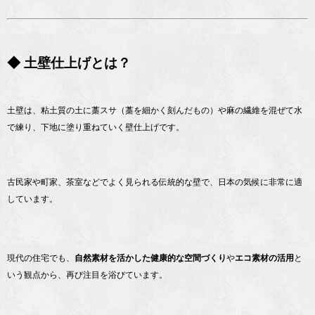
◆ 土壁仕上げとは？
土壁は、粘土質の土に藁スサ（藁を細かく刻んだもの）や麻の繊維を混ぜて水
で練り、下地に塗り重ねていく壁仕上げです。
古民家や町家、茶室などでよく見られる伝統的な壁で、日本の気候に非常に適
しています。
現代の住宅でも、
自然素材を活かした健康的な空間づくり
や
エコ素材の活用
と
いう観点から、再び注目を浴びています。